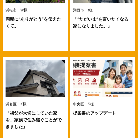
浜松市 W様
湖西市 t様
両親に“ありがとう”を伝えた
「“ただいま”を言いたくなる
くて。
家になりました。」
浜名区 K様
中央区 S様
「祖父が大切にしていた家
提案書のアップデート
を、家族で住み継ぐことがで
きました」