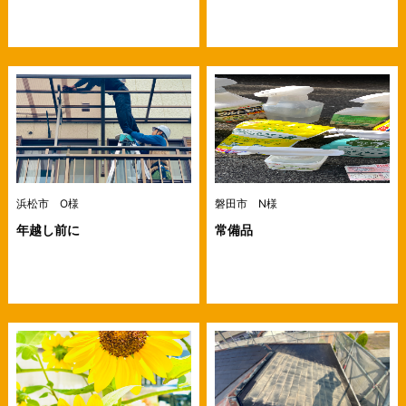
浜松市 O様
磐田市 N様
年越し前に
常備品