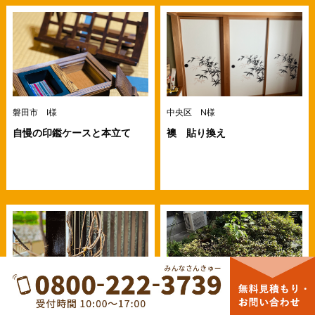
磐田市 I様
中央区 N様
自慢の印鑑ケースと本立て
襖 貼り換え
磐田市 K様
中央区 H様