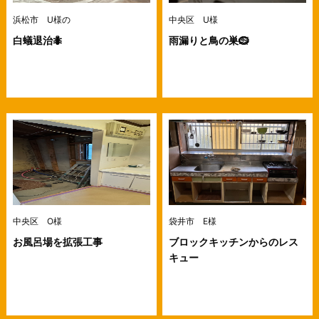
浜松市 U様の
中央区 U様
白蟻退治🐜
雨漏りと鳥の巣🪹
中央区 O様
袋井市 E様
お風呂場を拡張工事
ブロックキッチンからのレス
キュー