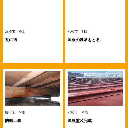
浜松市 K様
浜松市 T様
瓦の道
屋根の漆喰をとる
磐田市 N様
浜松市 M様
防蟻工事
屋根塗装完成