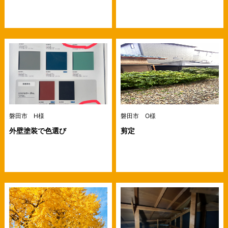
磐田市 H様
磐田市 O様
外壁塗装で色選び
剪定