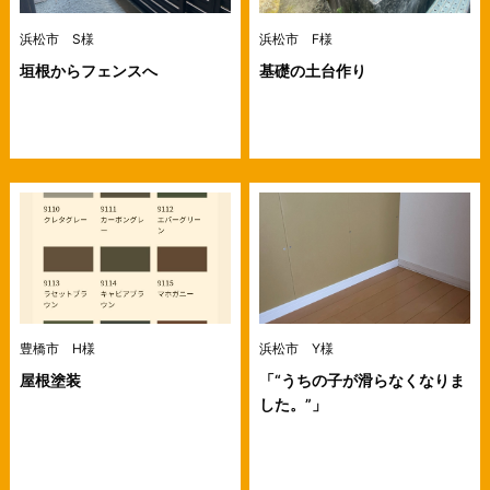
浜松市 S様
浜松市 F様
垣根からフェンスへ
基礎の土台作り
豊橋市 H様
浜松市 Y様
屋根塗装
「“うちの子が滑らなくなりま
した。”」