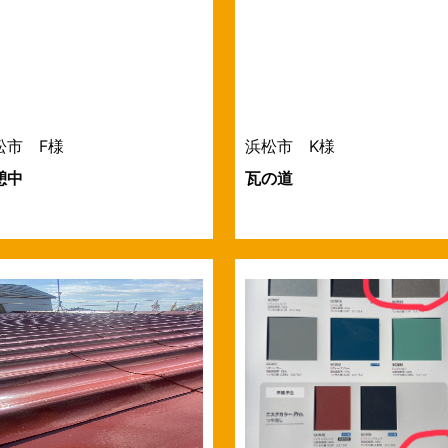
松市 F様
浜松市 K様
憩中
瓦の道