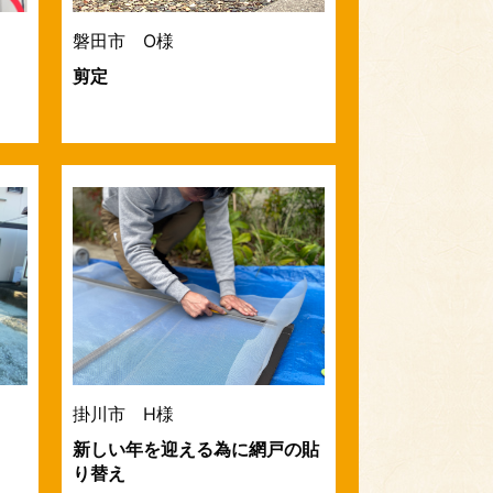
磐田市 O様
剪定
掛川市 H様
新しい年を迎える為に網戸の貼
り替え