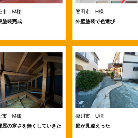
松市 M様
磐田市 H様
根塗装完成
外壁塗装で色選び
松市 M様
掛川市 U様
部屋の寒さを無くしていきた
庭が見違えった