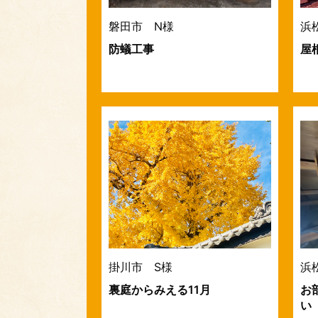
磐田市 N様
浜
防蟻工事
屋
掛川市 S様
浜
裏庭からみえる11月
お
い