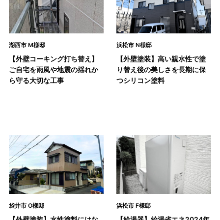
湖西市 M様邸
浜松市 N様邸
【外壁コーキング打ち替え】
【外壁塗装】高い親水性で塗
ご自宅を雨風や地震の揺れか
り替え後の美しさを長期に保
ら守る大切な工事
つシリコン塗料
袋井市 O様邸
浜松市 F様邸
【外壁塗装】水性塗料にはな
【給湯器】給湯省エネ2024年