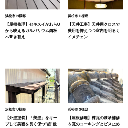
浜松市 N様邸
浜松市 H様邸
【屋根修理】セキスイかわらU
【天井工事】天井用クロスで
から映えるガルバリウム鋼板
費用を抑えつつ室内を明るく
へ葺き替え
イメチェン
浜松市 U様邸
浜松市 S様邸
【外壁塗装】「美壁」をキー
【屋根修理】棟瓦の漆喰補修
プして美観を長く保つ“超”低
＆瓦のコーキングとビス止め