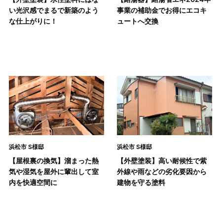
い光沢感でまるで新築のよう
事業の補助金でお得にエコキ
な仕上がりに！
ュートへ交換
浜松市 S様邸
浜松市 S様邸
【屋根裏の換気】溜まった熱
【外壁塗装】高い耐候性で紫
気や湿気を屋外に輩出して室
外線や雨などの劣化要因から
内を快適空間に
建物を守る塗料