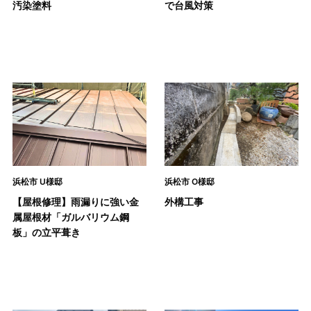
汚染塗料
で台風対策
浜松市 U様邸
浜松市 O様邸
【屋根修理】雨漏りに強い金
外構工事
属屋根材「ガルバリウム鋼
板」の立平葺き