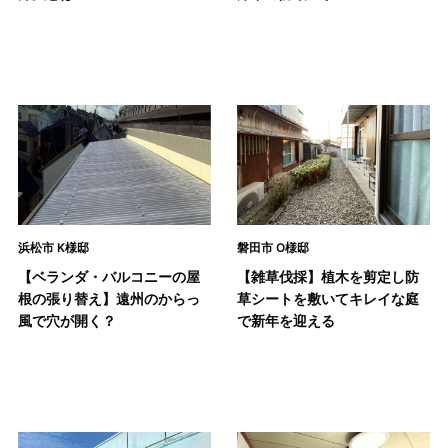
浜松市 K様邸
磐田市 O様邸
【ベランダ・バルコニーの屋
【雑草伐採】植木を剪定し防
根の張り替え】遠州のからっ
草シートを敷いてキレイな庭
風で穴が開く？
で新年を迎える