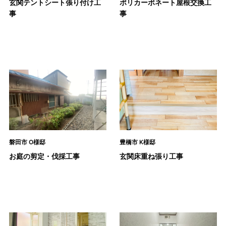
玄関テントシート張り付け工
ポリカーボネート屋根交換工
事
事
磐田市 O様邸
豊橋市 K様邸
お庭の剪定・伐採工事
玄関床重ね張り工事