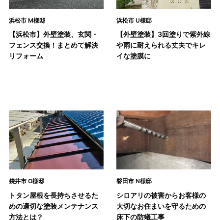
浜松市 M様邸
浜松市 U様邸
【浜松市】外壁塗装、玄関・
【外壁塗装】3回塗りで紫外線
フェンス交換！まとめて解決
や雨に耐えられる丈夫でキレ
リフォーム
イな塗膜に
袋井市 O様邸
磐田市 N様邸
トタン屋根を長持ちさせるた
シロアリの被害からお客様の
めの適切な塗装メンテナンス
大切なお住まいを守るための
方法とは？
床下の防蟻工事