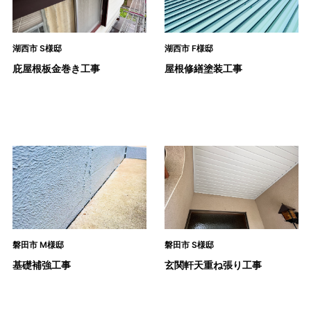
湖西市 S様邸
湖西市 F様邸
庇屋根板金巻き工事
屋根修繕塗装工事
磐田市 M様邸
磐田市 S様邸
基礎補強工事
玄関軒天重ね張り工事