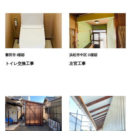
磐田市 I様邸
浜松市中区 O様邸
トイレ交換工事
左官工事