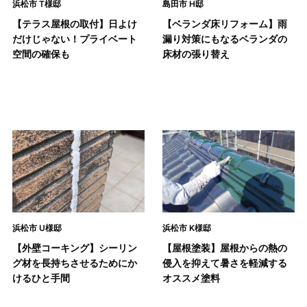
浜松市 T様邸
島田市 H邸
【テラス屋根の取付】日よけ
【ベランダ床リフォーム】雨
だけじゃない！プライベート
漏り対策にもなるベランダの
空間の確保も
床材の張り替え
浜松市 U様邸
浜松市 K様邸
【外壁コーキング】シーリン
【屋根塗装】屋根からの熱の
グ材を長持ちさせるためにか
侵入を抑えて暑さを軽減する
けるひと手間
オススメ塗料