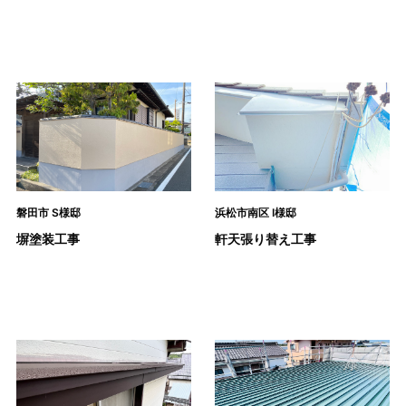
磐田市 S様邸
浜松市南区 I様邸
塀塗装工事
軒天張り替え工事