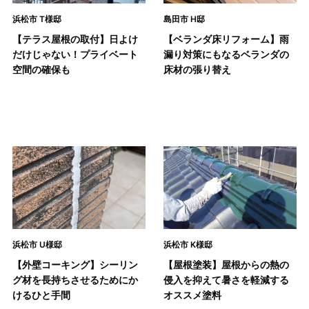
浜松市 T様邸
島田市 H邸
【テラス屋根の取付】日よけ
【ベランダ床リフォーム】雨
だけじゃない！プライベート
漏り対策にもなるベランダの
空間の確保も
床材の張り替え
浜松市 U様邸
浜松市 K様邸
【外壁コーキング】シーリン
【屋根塗装】屋根からの熱の
グ材を長持ちさせるためにか
侵入を抑えて暑さを軽減する
けるひと手間
オススメ塗料