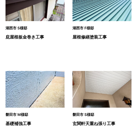
湖西市 S様邸
湖西市 F様邸
庇屋根板金巻き工事
屋根修繕塗装工事
磐田市 M様邸
磐田市 S様邸
基礎補強工事
玄関軒天重ね張り工事