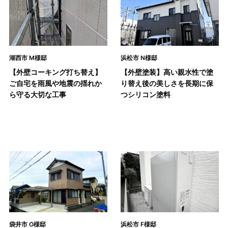
湖西市 M様邸
浜松市 N様邸
【外壁コーキング打ち替え】
【外壁塗装】高い親水性で塗
ご自宅を雨風や地震の揺れか
り替え後の美しさを長期に保
ら守る大切な工事
つシリコン塗料
袋井市 O様邸
浜松市 F様邸