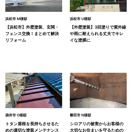
浜松市 M様邸
浜松市 U様邸
【浜松市】外壁塗装、玄関・
【外壁塗装】3回塗りで紫外線
フェンス交換！まとめて解決
や雨に耐えられる丈夫でキレ
リフォーム
イな塗膜に
袋井市 O様邸
磐田市 N様邸
トタン屋根を長持ちさせるた
シロアリの被害からお客様の
めの適切な塗装メンテナンス
大切なお住まいを守るための