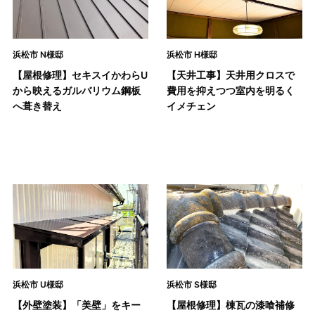
浜松市 N様邸
浜松市 H様邸
【屋根修理】セキスイかわらU
【天井工事】天井用クロスで
から映えるガルバリウム鋼板
費用を抑えつつ室内を明るく
へ葺き替え
イメチェン
浜松市 U様邸
浜松市 S様邸
【外壁塗装】「美壁」をキー
【屋根修理】棟瓦の漆喰補修