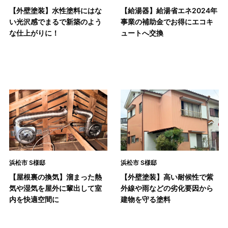
【外壁塗装】水性塗料にはな
【給湯器】給湯省エネ2024年
い光沢感でまるで新築のよう
事業の補助金でお得にエコキ
な仕上がりに！
ュートへ交換
浜松市 S様邸
浜松市 S様邸
【屋根裏の換気】溜まった熱
【外壁塗装】高い耐候性で紫
気や湿気を屋外に輩出して室
外線や雨などの劣化要因から
内を快適空間に
建物を守る塗料