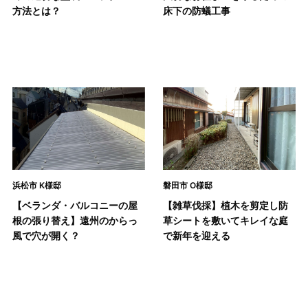
方法とは？
床下の防蟻工事
浜松市 K様邸
磐田市 O様邸
【ベランダ・バルコニーの屋
【雑草伐採】植木を剪定し防
根の張り替え】遠州のからっ
草シートを敷いてキレイな庭
風で穴が開く？
で新年を迎える