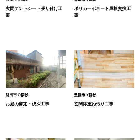
玄関テントシート張り付け工
ポリカーボネート屋根交換工
事
事
磐田市 O様邸
豊橋市 K様邸
お庭の剪定・伐採工事
玄関床重ね張り工事