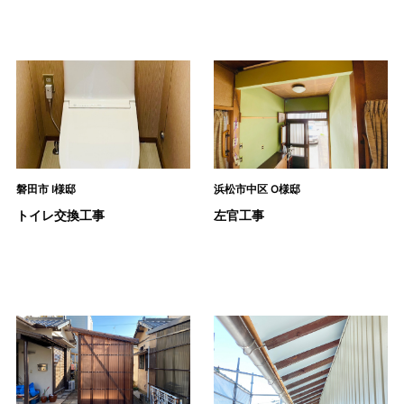
磐田市 I様邸
浜松市中区 O様邸
トイレ交換工事
左官工事