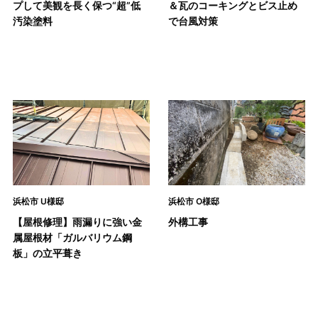
プして美観を長く保つ“超”低
＆瓦のコーキングとビス止め
汚染塗料
で台風対策
浜松市 U様邸
浜松市 O様邸
【屋根修理】雨漏りに強い金
外構工事
属屋根材「ガルバリウム鋼
板」の立平葺き