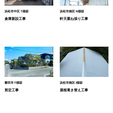
浜松市中区 T様邸
浜松市南区 N様邸
倉庫新設工事
軒天重ね張り工事
磐田市 F様邸
浜松市南区 I様邸
剪定工事
屋根葺き替え工事